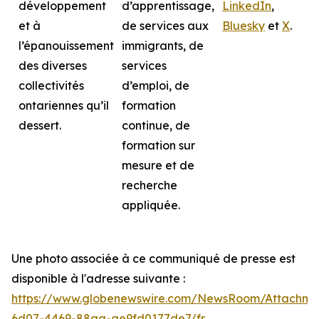
développement
d’apprentissage,
LinkedIn
,
et à
de services aux
Bluesky
et
X
.
l’épanouissement
immigrants, de
des diverses
services
collectivités
d’emploi, de
ontariennes qu’il
formation
dessert.
continue, de
formation sur
mesure et de
recherche
appliquée.
Une photo associée à ce communiqué de presse est
disponible à l'adresse suivante :
https://www.globenewswire.com/NewsRoom/Attachme
6d07-4469-88aa-ae9fd0177de7/fr