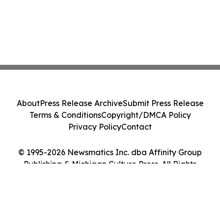
About
Press Release Archive
Submit Press Release
Terms & Conditions
Copyright/DMCA Policy
Privacy Policy
Contact
© 1995-2026 Newsmatics Inc. dba Affinity Group
Publishing & Michigan Culture Press. All Rights
Reserved.
Cookie Settings / Your Privacy Choices